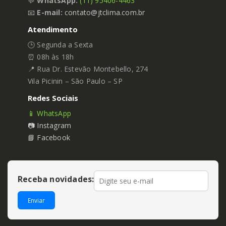
💬
WhatsApp:
(11) 95406-4463
📧
E-mail:
contato@jtclima.com.br
Atendimento
🕒 Segunda a Sexta
⏰ 08h às 18h
📍 Rua Dr. Estevão Montebello, 274
Vila Picinin – São Paulo – SP
Redes Sociais
📱 WhatsApp
📷 Instagram
📘 Facebook
Receba novidades:
Enviar