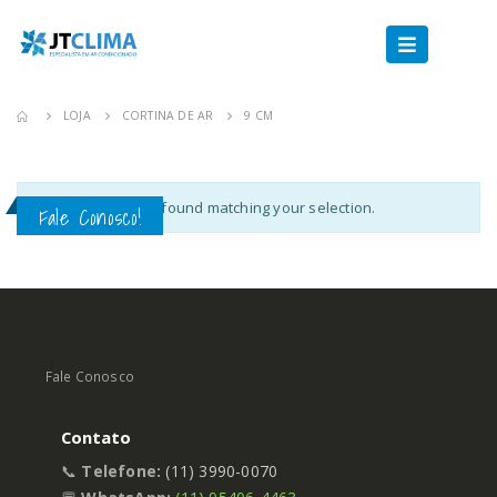
LOJA
CORTINA DE AR
9 CM
No products were found matching your selection.
Fale Conosco!
Fale Conosco
Contato
📞
Telefone:
(11) 3990-0070