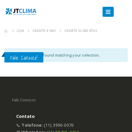
LOJA
CASSETE 4 VIAS
CASSETE 32.000 BTUS
No products were found matching your selection.
Fale Conosco!
Fale Conosco
Contato
📞
Telefone:
(11) 3990-0070