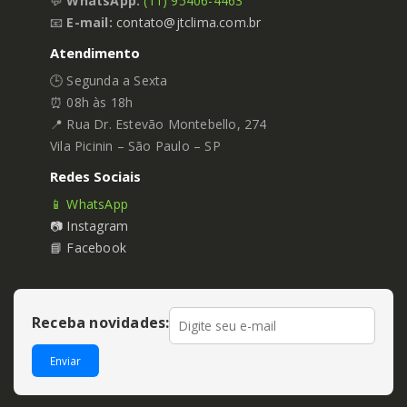
💬
WhatsApp:
(11) 95406-4463
📧
E-mail:
contato@jtclima.com.br
Atendimento
🕒 Segunda a Sexta
⏰ 08h às 18h
📍 Rua Dr. Estevão Montebello, 274
Vila Picinin – São Paulo – SP
Redes Sociais
📱 WhatsApp
📷 Instagram
📘 Facebook
Receba novidades:
Enviar