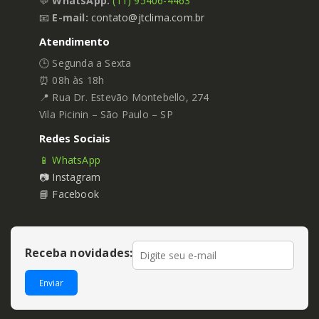
💬
WhatsApp:
(11) 95406-4463
📧
E-mail:
contato@jtclima.com.br
Atendimento
🕒 Segunda a Sexta
⏰ 08h às 18h
📍 Rua Dr. Estevão Montebello, 274
Vila Picinin – São Paulo – SP
Redes Sociais
📱 WhatsApp
📷 Instagram
📘 Facebook
Receba novidades:
Enviar