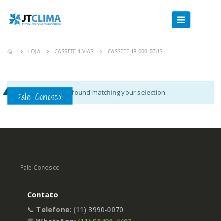
LOJA
CASSETE 4 VIAS
CASSETE 18.000 BTUS
No products were found matching your selection.
Fale Conosco!
Fale Conosco
Contato
📞
Telefone:
(11) 3990-0070